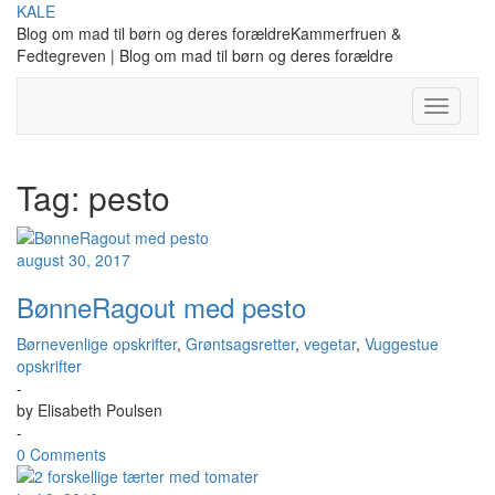
Skip
KALE
to
Blog om mad til børn og deres forældreKammerfruen &
content
Fedtegreven | Blog om mad til børn og deres forældre
Toggle
Navigati
Tag:
pesto
august 30, 2017
BønneRagout med pesto
Børnevenlige opskrifter
,
Grøntsagsretter
,
vegetar
,
Vuggestue
opskrifter
-
by
Elisabeth Poulsen
-
0 Comments