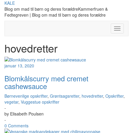
Skip
KALE
to
Blog om mad til børn og deres forældreKammerfruen &
content
Fedtegreven | Blog om mad til børn og deres forældre
Toggle
Navigati
hovedretter
januar 13, 2020
Blomkålscurry med cremet
cashewsauce
Børnevenlige opskrifter
,
Grøntsagsretter
,
hovedretter
,
Opskrifter
,
vegetar
,
Vuggestue opskrifter
-
by
Elisabeth Poulsen
-
0 Comments