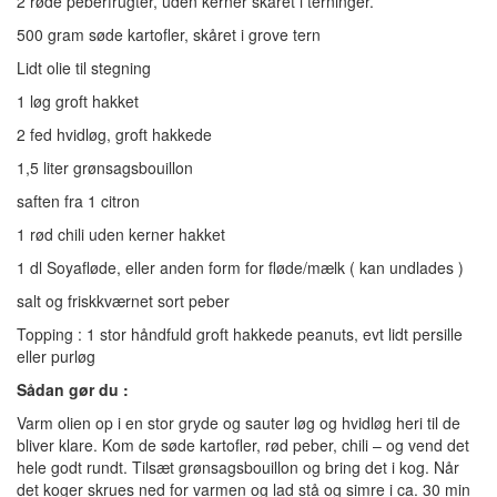
2 røde peberfrugter, uden kerner skåret i terninger.
500 gram søde kartofler, skåret i grove tern
Lidt olie til stegning
1 løg groft hakket
2 fed hvidløg, groft hakkede
1,5 liter grønsagsbouillon
saften fra 1 citron
1 rød chili uden kerner hakket
1 dl Soyafløde, eller anden form for fløde/mælk ( kan undlades )
salt og friskkværnet sort peber
Topping : 1 stor håndfuld groft hakkede peanuts, evt lidt persille
eller purløg
Sådan gør du :
Varm olien op i en stor gryde og sauter løg og hvidløg heri til de
bliver klare. Kom de søde kartofler, rød peber, chili – og vend det
hele godt rundt. Tilsæt grønsagsbouillon og bring det i kog. Når
det koger skrues ned for varmen og lad stå og simre i ca. 30 min