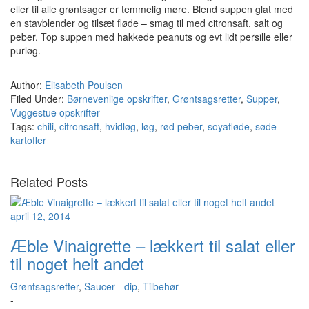
eller til alle grøntsager er temmelig møre. Blend suppen glat med
en stavblender og tilsæt fløde – smag til med citronsaft, salt og
peber. Top suppen med hakkede peanuts og evt lidt persille eller
purløg.
Author:
Elisabeth Poulsen
Filed Under:
Børnevenlige opskrifter
,
Grøntsagsretter
,
Supper
,
Vuggestue opskrifter
Tags:
chili
,
citronsaft
,
hvidløg
,
løg
,
rød peber
,
soyafløde
,
søde
kartofler
Related Posts
april 12, 2014
Æble Vinaigrette – lækkert til salat eller
til noget helt andet
Grøntsagsretter
,
Saucer - dip
,
Tilbehør
-