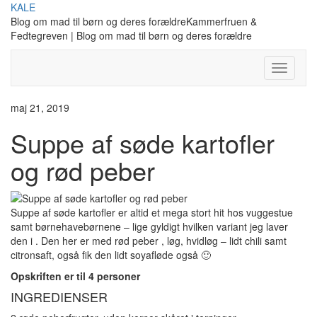
Skip
KALE
to
Blog om mad til børn og deres forældreKammerfruen &
content
Fedtegreven | Blog om mad til børn og deres forældre
Toggle
Navigati
maj 21, 2019
Suppe af søde kartofler
og rød peber
Suppe af søde kartofler er altid et mega stort hit hos vuggestue
samt børnehavebørnene – lige gyldigt hvilken variant jeg laver
den i . Den her er med rød peber , løg, hvidløg – lidt chili samt
citronsaft, også fik den lidt soyafløde også 🙂
Opskriften er til 4 personer
INGREDIENSER