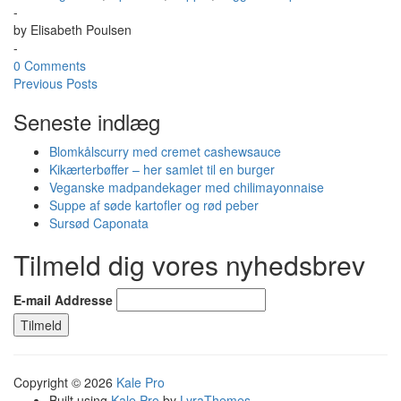
-
by
Elisabeth Poulsen
-
0 Comments
Previous Posts
Seneste indlæg
Blomkålscurry med cremet cashewsauce
Kikærterbøffer – her samlet til en burger
Veganske madpandekager med chilimayonnaise
Suppe af søde kartofler og rød peber
Sursød Caponata
Tilmeld dig vores nyhedsbrev
E-mail Addresse
Copyright © 2026
Kale Pro
Built using
Kale Pro
by
LyraThemes
.