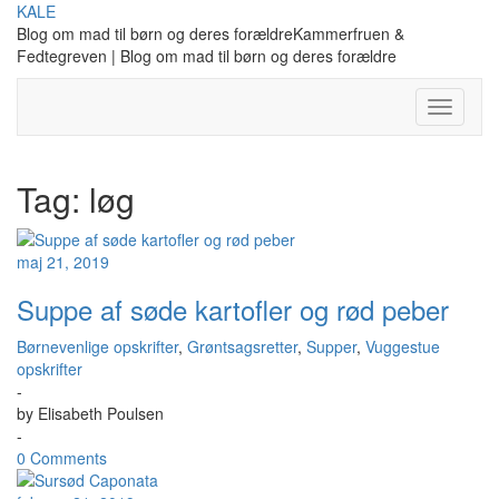
Skip
KALE
to
Blog om mad til børn og deres forældreKammerfruen &
content
Fedtegreven | Blog om mad til børn og deres forældre
Toggle
Navigati
Tag:
løg
maj 21, 2019
Suppe af søde kartofler og rød peber
Børnevenlige opskrifter
,
Grøntsagsretter
,
Supper
,
Vuggestue
opskrifter
-
by
Elisabeth Poulsen
-
0 Comments