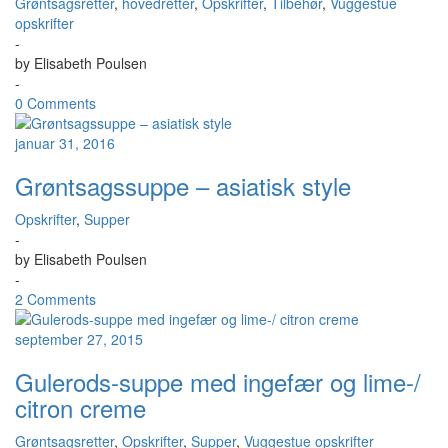
Grøntsagsretter
,
hovedretter
,
Opskrifter
,
Tilbehør
,
Vuggestue
opskrifter
-
by
Elisabeth Poulsen
-
0 Comments
januar 31, 2016
Grøntsagssuppe – asiatisk style
Opskrifter
,
Supper
-
by
Elisabeth Poulsen
-
2 Comments
september 27, 2015
Gulerods-suppe med ingefær og lime-/
citron creme
Grøntsagsretter
,
Opskrifter
,
Supper
,
Vuggestue opskrifter