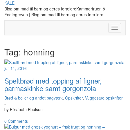
Skip
KALE
to
Blog om mad til børn og deres forældreKammerfruen &
content
Fedtegreven | Blog om mad til børn og deres forældre
Toggle
Navigati
Tag:
honning
juli 11, 2016
Speltbrød med topping af figner,
parmaskinke samt gorgonzola
Brød & boller og andet bagværk
,
Opskrifter
,
Vuggestue opskrifter
-
by
Elisabeth Poulsen
-
0 Comments