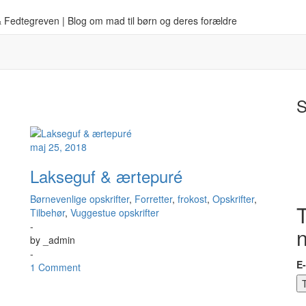
 Fedtegreven | Blog om mad til børn og deres forældre
S
maj 25, 2018
Lakseguf & ærtepuré
Børnevenlige opskrifter
,
Forretter
,
frokost
,
Opskrifter
,
T
Tilbehør
,
Vuggestue opskrifter
-
by
_admin
-
E
1 Comment