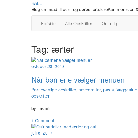
Skip
KALE
to
Blog om mad til børn og deres forældreKammerfruen &
content
Forside
Alle Opskrifter
Om mig
Tag:
ærter
oktober 28, 2018
Når børnene vælger menuen
Børnevenlige opskrifter
,
hovedretter
,
pasta
,
Vuggestue
opskrifter
-
by
_admin
-
1 Comment
juli 8, 2017