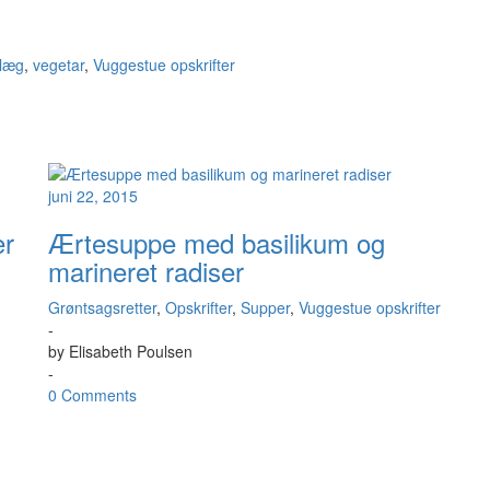
læg
,
vegetar
,
Vuggestue opskrifter
juni 22, 2015
er
Ærtesuppe med basilikum og
marineret radiser
Grøntsagsretter
,
Opskrifter
,
Supper
,
Vuggestue opskrifter
-
by
Elisabeth Poulsen
-
0 Comments