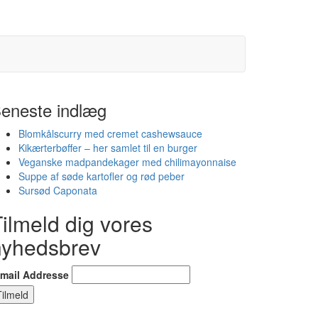
eneste indlæg
Blomkålscurry med cremet cashewsauce
Kikærterbøffer – her samlet til en burger
Veganske madpandekager med chilimayonnaise
Suppe af søde kartofler og rød peber
Sursød Caponata
ilmeld dig vores
nyhedsbrev
-mail Addresse