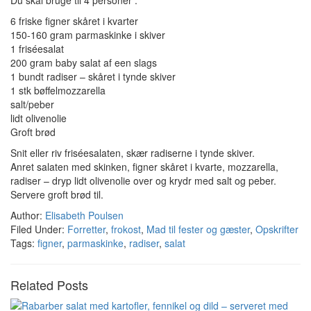
Du skal bruge til 4 personer :
6 friske figner skåret i kvarter
150-160 gram parmaskinke i skiver
1 friséesalat
200 gram baby salat af een slags
1 bundt radiser – skåret i tynde skiver
1 stk bøffelmozzarella
salt/peber
lidt olivenolie
Groft brød
Snit eller riv friséesalaten, skær radiserne i tynde skiver.
Anret salaten med skinken, figner skåret i kvarte, mozzarella,
radiser – dryp lidt olivenolie over og krydr med salt og peber.
Servere groft brød til.
Author:
Elisabeth Poulsen
Filed Under:
Forretter
,
frokost
,
Mad til fester og gæster
,
Opskrifter
Tags:
figner
,
parmaskinke
,
radiser
,
salat
Related Posts