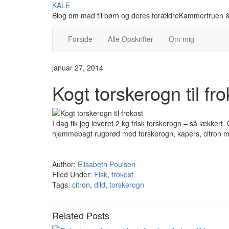
Skip
KALE
to
Blog om mad til børn og deres forældreKammerfruen &
content
Forside
Alle Opskrifter
Om mig
januar 27, 2014
Kogt torskerogn til fro
I dag fik jeg leveret 2 kg frisk torskerogn – så lækkert
hjemmebagt rugbrød med torskerogn, kapers, citron ma
Author:
Elisabeth Poulsen
Filed Under:
Fisk
,
frokost
Tags:
citron
,
dild
,
torskerogn
Related Posts