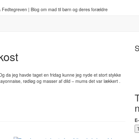
 Fedtegreven | Blog om mad til børn og deres forældre
S
kost
. Og da jeg havde taget en fridag kunne jeg nyde et stort stykke
yonnaise, rødløg og masser af dild – mums det var lækkert .
T
E