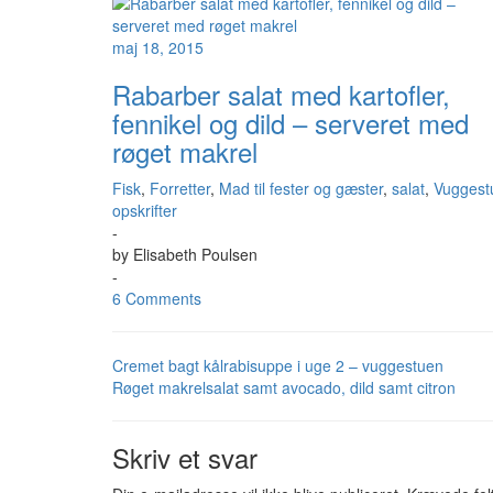
maj 18, 2015
Rabarber salat med kartofler,
fennikel og dild – serveret med
røget makrel
Fisk
,
Forretter
,
Mad til fester og gæster
,
salat
,
Vuggest
opskrifter
-
by
Elisabeth Poulsen
-
6 Comments
Cremet bagt kålrabisuppe i uge 2 – vuggestuen
Røget makrelsalat samt avocado, dild samt citron
Skriv et svar