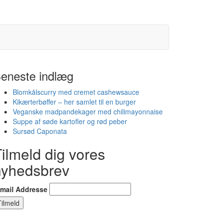
eneste indlæg
Blomkålscurry med cremet cashewsauce
Kikærterbøffer – her samlet til en burger
Veganske madpandekager med chilimayonnaise
Suppe af søde kartofler og rød peber
Sursød Caponata
ilmeld dig vores
nyhedsbrev
-mail Addresse