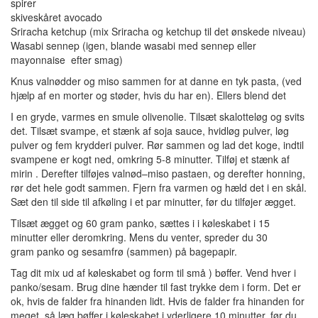
spirer
skiveskåret
avocado
Sriracha
ketchup
(mix
Sriracha
og
ketchup
til det ønskede
niveau
)
Wasabi
sennep
(igen,
blande
wasabi
med sennep eller
mayonnaise
efter smag)
Knus
valnødder og
miso
sammen for at danne
en tyk
pasta
,
(ved
hjælp af
en
morter
og
støder
, hvis du har
en). Ellers blend det
I en
gryde,
varmes en
smule olivenolie
.
Tilsæt
skalotteløg
og svits
det.
Tilsæt
svampe,
et stænk af
soja
sauce
,
hvidløg
pulver
,
løg
pulver
og
fem
krydderi
pulver
.
Rør
sammen og
lad det koge
, indtil
svampene
er kogt
ned
,
omkring 5-8
minutter.
Tilføj
et stænk af
mirin
.
Derefter
tilføjes
valnød
–
miso
pastaen
,
og derefter
honning
,
rør det hele godt sammen.
Fjern fra varmen og
hæld det i en skål
.
Sæt den til side
til afkøling i
et
par minutter
, før du tilføjer
ægget.
T
ilsæt ægget
og
60 gram panko
, sættes i
i køleskabet
i 15
minutter
eller deromkring.
Mens du venter
,
spreder
du 30
gram pan
ko
og
sesamfrø
(
sammen)
på bagepapir
.
Tag dit mix ud af
køleskabet
og
form til
små
)
bøffer
. Vend
hver
i
panko/sesam
.
Brug dine
hænder til
fast trykke
dem
i form.
Det er
ok, hvis
de falder fra hinanden
lidt
.
Hvis de
falder fra hinanden
for
meget,
så læg
bøffer
i køleskabet
i yderligere 10 minutter
, før
du