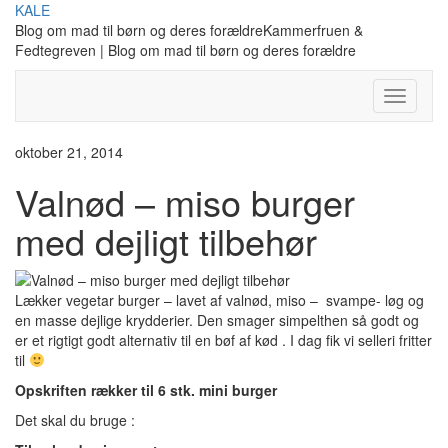
Skip
KALE
to
Blog om mad til børn og deres forældreKammerfruen &
content
Fedtegreven | Blog om mad til børn og deres forældre
Toggle
Navigati
oktober 21, 2014
Valnød – miso burger
med dejligt tilbehør
Lækker vegetar burger – lavet af valnød, miso – svampe- løg og
en masse dejlige krydderier. Den smager simpelthen så godt og
er et rigtigt godt alternativ til en bøf af kød . I dag fik vi selleri fritter
til
Opskriften rækker til 6 stk. mini burger
Det skal du bruge :