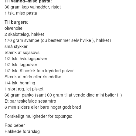
Til
valnød
–
miso
pasta
:
30 gram
kop
valnødder
, ristet
1 tsk.
miso
pasta
Til
burgere
:
olivenolie
2
skalotteløg
, hakket
170 gram
svampe (
du bestemmer selv hvilke ),
hakket i
små
stykker
Stænk af
sojasovs
1/2
tsk.
hvidløgspulver
1/2
tsk.
løgpulver
1/2
tsk.
Kinesisk
fem
krydderi
pulver
Stænk af
mirin
eller ris eddike
1/4
tsk.
honning
1 stort
æg
,
let pisket
60 gram
panko
(samt 60 gram til at vende dine mini bøffer i
)
Et
par teskefulde
sesamfrø
6 mini sliders eller bare noget godt brød
Forskelligt muligheder for toppings
:
Rød peber
H
akkede
forårsløg