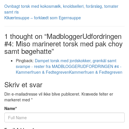
Ovnbagt torsk med kokosmælk, knoldselleri, forårsløg, tomater
samt ris
Kikærtesuppe – forklædt som Egernsuppe
1 thought on “MadbloggerUdfordringen
#4: Miso marineret torsk med pak choy
samt bøgehatte”
Pingback:
Dampet torsk med jordskokker, grønkål samt
svampe - rester fra MADBLOGGERUDFORDRINGEN #4 -
Kammerfruen & FedtegrevenKammerfruen & Fedtegreven
Skriv et svar
Din e-mailadresse vil ikke blive publiceret.
Krævede felter er
markeret med
*
Name
*