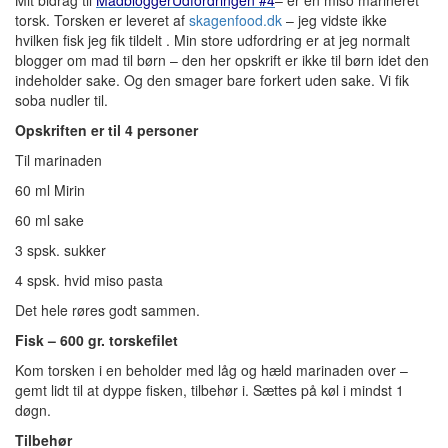
Mit bidrag til
MadbloggerUdfordringen #4
– er en miso marineret
torsk. Torsken er leveret af
skagenfood.dk
– jeg vidste ikke
hvilken fisk jeg fik tildelt . Min store udfordring er at jeg normalt
blogger om mad til børn – den her opskrift er ikke til børn idet den
indeholder sake. Og den smager bare forkert uden sake. Vi fik
soba nudler til.
Opskriften er til 4 personer
Til marinaden
60 ml Mirin
60 ml sake
3 spsk. sukker
4 spsk. hvid miso pasta
Det hele røres godt sammen.
Fisk – 600 gr. torskefilet
Kom torsken i en beholder med låg og hæld marinaden over –
gemt lidt til at dyppe fisken, tilbehør i. Sættes på køl i mindst 1
døgn.
Tilbehør