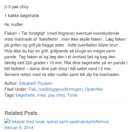
2-3 pak choy
1 bakke bøgehatte
ris, nudler
Fisken – Tør forsigtigt (med fingrene) eventuel overskydende
miso marinade af fiskefileter , men ikke skylle fisken . Læg fisken
på grillen og grill på begge sider , indtil overfladen bliver brun .
Hvis ikke du har en grill, grillpande så bruge en meget varm
pande. Tag fisken af og læg den i et ovnfast fad og bag den
færdig ved 220 grader i 10 min. Rist dine bøgehatte på en pande i
lidt fedtstof – damp dine pak choy i lidt saltet vand i 2 min.
Servere retten med ris eller nudler samt lidt dip fra marinaden.
Author:
Elisabeth Poulsen
Filed Under:
Fisk
,
madbloggerudforringen
,
Opskrifter
Tags:
bøgehatte
,
miso
,
pay choy
,
Torsk
Related Posts
februar 8, 2014