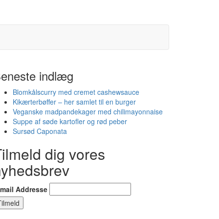
eneste indlæg
Blomkålscurry med cremet cashewsauce
Kikærterbøffer – her samlet til en burger
Veganske madpandekager med chilimayonnaise
Suppe af søde kartofler og rød peber
Sursød Caponata
ilmeld dig vores
nyhedsbrev
-mail Addresse