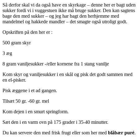
Så derfor skal vi da også have en skyrkage – denne her er bagt uden
sukker fordi vi i vuggestuen ikke må bruge sukker. Den kan sagtens
bage den med sukker – og jeg har bagt den herhjemme med
mandelmel og hakkede mandler – det smagte også utroligt godt.
Opskriften på den her er :
500 gram skyr
3 æg
8 gram vaniljesukker -/eller kornene fra 1 stang vanilje
Kom skyr og vaniljesukker i en skål og pisk det godt sammen med
en el-pisker.
Pisk æggene i et ad gangen.
Tilsæt 50 gr. -60 gr. mel
Kom dejen i en smurt springform.
Sæt den i en varm ovn på 175 grader i 35-40 minutter.
Du kan servere den med frisk frugt eller som her med
blåbær puré
.