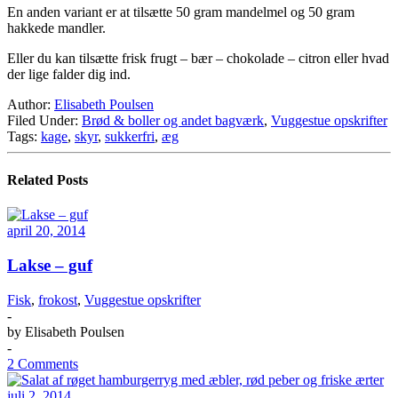
En anden variant er at tilsætte 50 gram mandelmel og 50 gram
hakkede mandler.
Eller du kan tilsætte frisk frugt – bær – chokolade – citron eller hvad
der lige falder dig ind.
Author:
Elisabeth Poulsen
Filed Under:
Brød & boller og andet bagværk
,
Vuggestue opskrifter
Tags:
kage
,
skyr
,
sukkerfri
,
æg
Related Posts
april 20, 2014
Lakse – guf
Fisk
,
frokost
,
Vuggestue opskrifter
-
by
Elisabeth Poulsen
-
2 Comments
juli 2, 2014