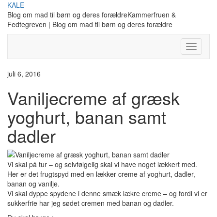
Skip
KALE
to
Blog om mad til børn og deres forældreKammerfruen &
content
Fedtegreven | Blog om mad til børn og deres forældre
Toggle
Navigati
juli 6, 2016
Vaniljecreme af græsk
yoghurt, banan samt
dadler
Vi skal på tur – og selvfølgelig skal vi have noget lækkert med.
Her er det frugtspyd med en lækker creme af yoghurt, dadler,
banan og vanilje.
Vi skal dyppe spydene i denne smæk lækre creme – og fordi vi er
sukkerfrie har jeg sødet cremen med banan og dadler.