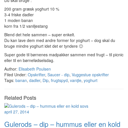
Du skal bruge :
200 gram græsk yoghurt 10 %
3-4 friske dadler
1 moden banan
korn fra 1/2 vaniljestang
Blend det hele sammen – super enkelt.
Du kan lave dem med andre former for yoghurt – dog skal du
bruge mindre yoghurt idet det er tyndere 🙂
Super gode til børnenes madpakker sammen med frugt – til picnic
eller til en børnefødselsdag.
Author:
Elisabeth Poulsen
Filed Under:
Opskrifter
,
Saucer - dip
,
Vuggestue opskrifter
Tags:
banan
,
dadler
,
Dip
,
frugtspyd
,
vanijle
,
yoghurt
Related Posts
april 27, 2014
Gulerods – dip – hummus eller en kold