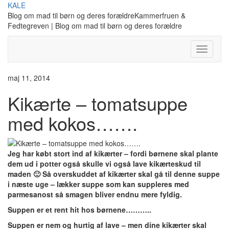
Skip
KALE
to
Blog om mad til børn og deres forældreKammerfruen &
content
Fedtegreven | Blog om mad til børn og deres forældre
Toggle
Navigati
maj 11, 2014
Kikærte – tomatsuppe
med kokos…….
Jeg har købt stort ind af kikærter – fordi børnene skal plante
dem ud i potter også skulle vi også lave kikærteskud til
maden 🙂 Så overskuddet af kikærter skal gå til denne suppe
i næste uge – lækker suppe som kan suppleres med
parmesanost så smagen bliver endnu mere fyldig.
Suppen er et rent hit hos børnene………..
Suppen er nem og hurtig af lave – men dine kikærter skal