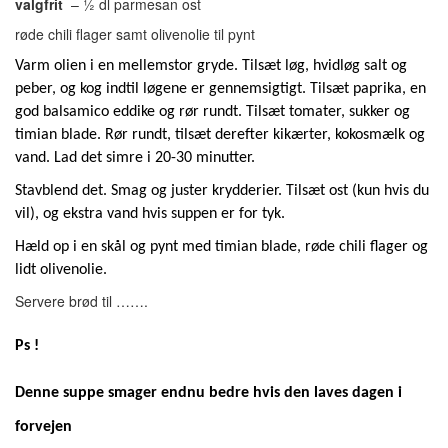
valgfrit
– ½ dl parmesan ost
røde chili flager samt olivenolie til pynt
Varm olien i en mellemstor gryde. Tilsæt løg, hvidløg salt og
peber, og kog indtil løgene er gennemsigtigt. Tilsæt paprika, en
god balsamico eddike og rør rundt. Tilsæt tomater, sukker og
timian blade. Rør rundt, tilsæt derefter kikærter, kokosmælk og
vand. Lad det simre i 20-30 minutter.
Stavblend det. Smag og juster krydderier. Tilsæt ost (kun hvis du
vil), og ekstra vand hvis suppen er for tyk.
Hæld op i en skål og pynt med timian blade, røde chili flager og
lidt olivenolie.
Servere brød til …….
Ps !
Denne suppe smager endnu bedre hvis den laves dagen i
forvejen