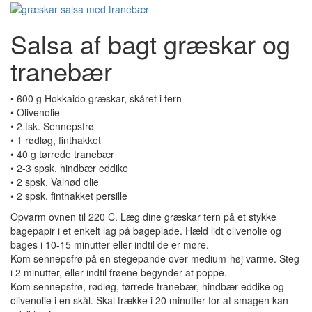
Salsa af bagt græskar og
tranebær
• 600 g Hokkaido græskar, skåret i tern
• Olivenolie
• 2 tsk. Sennepsfrø
• 1 rødløg, finthakket
• 40 g tørrede tranebær
• 2-3 spsk. hindbær eddike
• 2 spsk. Valnød olie
• 2 spsk. finthakket persille
Opvarm ovnen til 220 C. Læg dine græskar tern på et stykke
bagepapir i et enkelt lag på bageplade. Hæld lidt olivenolie og
bages i 10-15 minutter eller indtil de er møre.
Kom sennepsfrø på en stegepande over medium-høj varme. Steg
i 2 minutter, eller indtil frøene begynder at poppe.
Kom sennepsfrø, rødløg, tørrede tranebær, hindbær eddike og
olivenolie i en skål. Skal trække i 20 minutter for at smagen kan