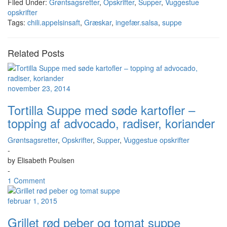
Filed Under:
Grøntsagsretter
,
Opskrifter
,
Supper
,
Vuggestue
opskrifter
Tags:
chili.appelsinsaft
,
Græskar
,
ingefær.salsa
,
suppe
Related Posts
november 23, 2014
Tortilla Suppe med søde kartofler –
topping af advocado, radiser, koriander
Grøntsagsretter
,
Opskrifter
,
Supper
,
Vuggestue opskrifter
-
by
Elisabeth Poulsen
-
1 Comment
februar 1, 2015
Grillet rød peber og tomat suppe