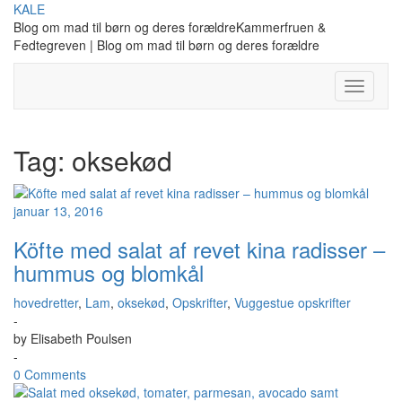
Skip
KALE
to
Blog om mad til børn og deres forældreKammerfruen &
content
Fedtegreven | Blog om mad til børn og deres forældre
Toggle
Navigati
Tag:
oksekød
januar 13, 2016
Köfte med salat af revet kina radisser –
hummus og blomkål
hovedretter
,
Lam
,
oksekød
,
Opskrifter
,
Vuggestue opskrifter
-
by
Elisabeth Poulsen
-
0 Comments