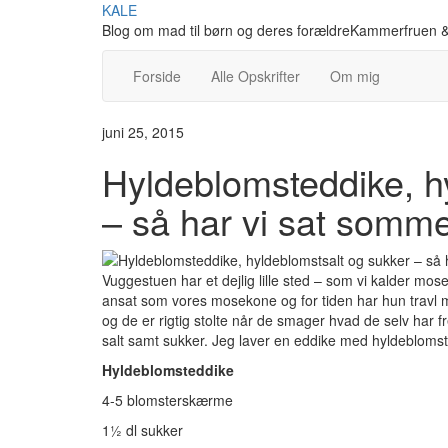
Skip
KALE
to
Blog om mad til børn og deres forældreKammerfruen &
content
Forside
Alle Opskrifter
Om mig
juni 25, 2015
Hyldeblomsteddike, h
– så har vi sat somm
Vuggestuen har et dejlig lille sted – som vi kalder mos
ansat som vores mosekone og for tiden har hun travl m
og de er rigtig stolte når de smager hvad de selv har fr
salt samt sukker. Jeg laver en eddike med hyldebloms
Hyldeblomsteddike
4-5 blomsterskærme
1½ dl sukker