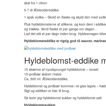
skal fra 1 citron
5-7 dl Æblecidereddike.
1 spsk vodka – Skold en flaske og skyld den med vod
Pluk hyldeblomsterne af stilkene, og kom dem i eddik
og trække. Vend flaske et par gange om dagen .
Lad det stå et par døgn inden brug. Hyldesmagen bliver
Hyldeblomsteddike er rigtig god til saucer, marina
Hyldeblomst-eddike 
15 skærme af nyudsprunget hyldeblomst – renset
15-jordbær skåret i halve
Ca. 500 ml. Æblecidereddike.
Hyldeblomst og jordbær kommes i et glas lagvis – hæld
Sigt og eddiken er klar til brug.
Så laver jeg hyldeblomst sukker og hyldeblomst salt.
Hyldeblomstsukker