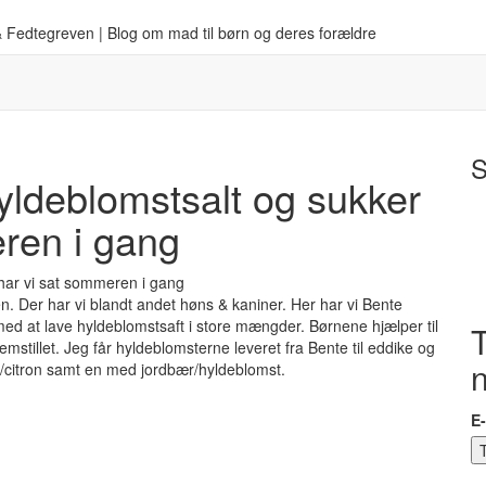
 Fedtegreven | Blog om mad til børn og deres forældre
S
yldeblomstsalt og sukker
eren i gang
en. Der har vi blandt andet høns & kaniner. Her har vi Bente
ed at lave hyldeblomstsaft i store mængder. Børnene hjælper til
T
emstillet. Jeg får hyldeblomsterne leveret fra Bente til eddike og
t/citron samt en med jordbær/hyldeblomst.
E