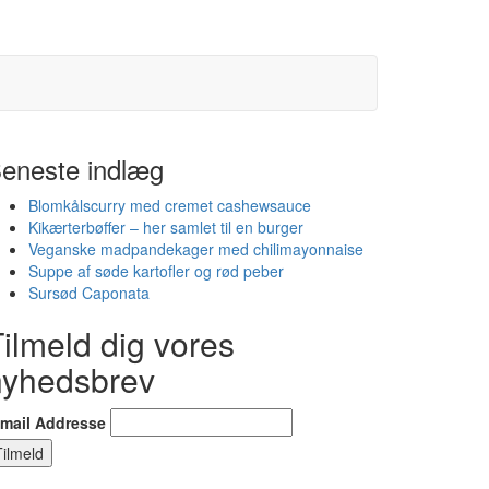
eneste indlæg
Blomkålscurry med cremet cashewsauce
Kikærterbøffer – her samlet til en burger
Veganske madpandekager med chilimayonnaise
Suppe af søde kartofler og rød peber
Sursød Caponata
ilmeld dig vores
nyhedsbrev
-mail Addresse