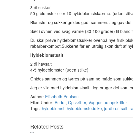
3 dl sukker
50 g blomster eller 10 hyldeblomstskærme. (uden stilk
Blomster og sukker gnides godt sammen. Jeg gav det e
Sæt i ovnen ved svag varme (80-100 grader) til blandin
Du skal prøve hyldeblomstsukker ovenpå nye frisk pl
rabarberkompot.Sukkeret får en utrolig skøn duft af hy
Hyldeblomstsalt
2 dl havsalt
4-5 hyldeblomster (uden stilke)
Gnides sammen og tørres på samme måde som sukke
Jeg er vild med hyldeblomstsalt. Jeg bruger det som en ru
Author:
Elisabeth Poulsen
Filed Under:
Andet
,
Opskrifter
,
Vuggestue opskrifter
Tags:
hyldeblomst
,
hyldeblomsteddike
,
jordbær
,
salt
,
s
Related Posts