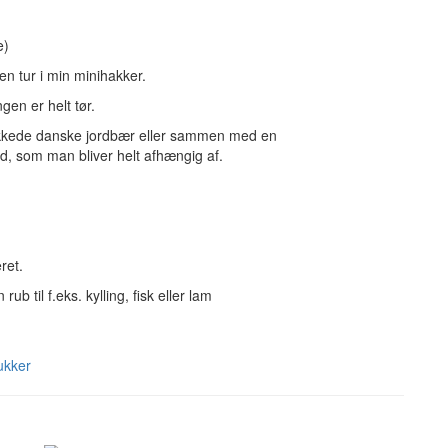
e)
n tur i min minihakker.
gen er helt tør.
ukkede danske jordbær eller sammen med en
ld, som man bliver helt afhængig af.
ret.
b til f.eks. kylling, fisk eller lam
ukker