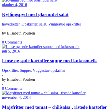
oktober 4, 2016
Kyllingspyd med glasnudel salat
hovedretter
,
Opskrifter
,
salat
,
Vuggestue opskrifter
-
by
Elisabeth Poulsen
-
0 Comments
juli 5, 2016
Linse og søde kartofler suppe med kokosmælk
Opskrifter
,
Supper
,
Vuggestue opskrifter
-
by
Elisabeth Poulsen
-
0 Comments
november 4, 2014
Majsfritter med tomat – chilisalsa , ristede kartofler