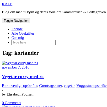
Skip
KALE
to
Blog om mad til børn og deres forældreKammerfruen & Fedtegreven |
content
Toggle Navigation
Forside
Alle Opskrifter
Om mig
Tag:
koriander
november 7, 2016
Vegetar curry med ris
Børnevenlige opskrifter
,
Grøntsagsretter
,
vegetar
,
Vuggestue opskrifte
-
by
Elisabeth Poulsen
-
0 Comments