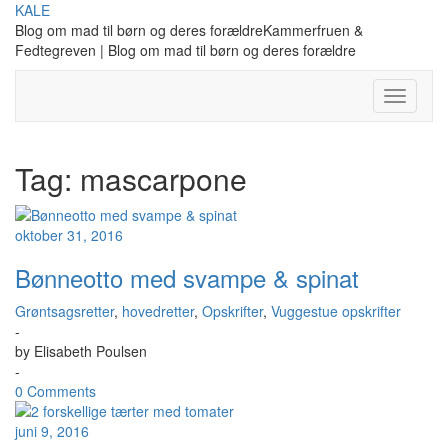
Skip
KALE
to
Blog om mad til børn og deres forældreKammerfruen &
content
Fedtegreven | Blog om mad til børn og deres forældre
Toggle
Navigati
Tag:
mascarpone
oktober 31, 2016
Bønneotto med svampe & spinat
Grøntsagsretter
,
hovedretter
,
Opskrifter
,
Vuggestue opskrifter
-
by
Elisabeth Poulsen
-
0 Comments
juni 9, 2016