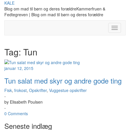
Skip
KALE
to
Blog om mad til børn og deres forældreKammerfruen &
content
Fedtegreven | Blog om mad til børn og deres forældre
Toggle
Navigati
Tag:
Tun
januar 12, 2015
Tun salat med skyr og andre gode ting
Fisk
,
frokost
,
Opskrifter
,
Vuggestue opskrifter
-
by
Elisabeth Poulsen
-
0 Comments
Seneste indlæg