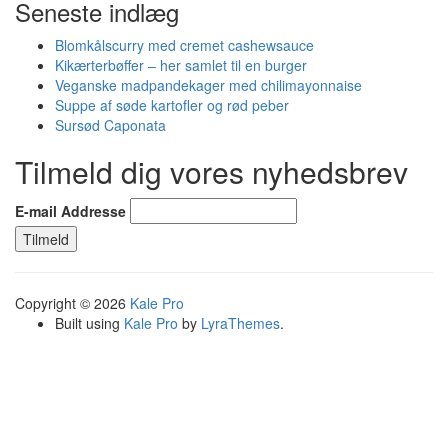
Seneste indlæg
Blomkålscurry med cremet cashewsauce
Kikærterbøffer – her samlet til en burger
Veganske madpandekager med chilimayonnaise
Suppe af søde kartofler og rød peber
Sursød Caponata
Tilmeld dig vores nyhedsbrev
E-mail Addresse
Copyright © 2026
Kale Pro
Built using
Kale Pro
by
LyraThemes
.