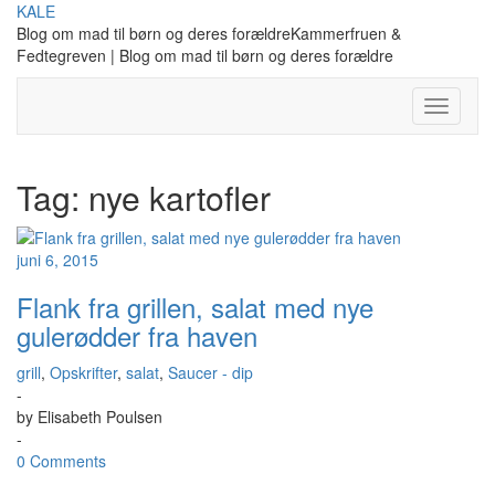
Skip
KALE
to
Blog om mad til børn og deres forældreKammerfruen &
content
Fedtegreven | Blog om mad til børn og deres forældre
Toggle
Navigati
Tag:
nye kartofler
juni 6, 2015
Flank fra grillen, salat med nye
gulerødder fra haven
grill
,
Opskrifter
,
salat
,
Saucer - dip
-
by
Elisabeth Poulsen
-
0 Comments