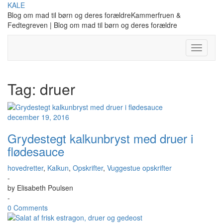
Skip
KALE
to
Blog om mad til børn og deres forældreKammerfruen &
content
Fedtegreven | Blog om mad til børn og deres forældre
Toggle
Navigati
Tag:
druer
december 19, 2016
Grydestegt kalkunbryst med druer i
flødesauce
hovedretter
,
Kalkun
,
Opskrifter
,
Vuggestue opskrifter
-
by
Elisabeth Poulsen
-
0 Comments