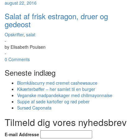
august 22, 2016
Salat af frisk estragon, druer og
gedeost
Opskrifter
,
salat
-
by
Elisabeth Poulsen
-
0 Comments
Seneste indlæg
Blomkålscurry med cremet cashewsauce
Kikærterbøffer – her samlet til en burger
Veganske madpandekager med chilimayonnaise
Suppe af søde kartofler og rød peber
Sursød Caponata
Tilmeld dig vores nyhedsbrev
E-mail Addresse