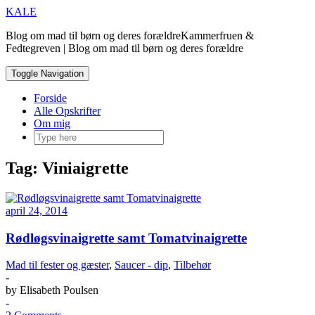
Skip
KALE
to
Blog om mad til børn og deres forældreKammerfruen &
content
Fedtegreven | Blog om mad til børn og deres forældre
Toggle Navigation
Forside
Alle Opskrifter
Om mig
Tag:
Viniaigrette
april 24, 2014
Rødløgsvinaigrette samt Tomatvinaigrette
Mad til fester og gæster
,
Saucer - dip
,
Tilbehør
-
by
Elisabeth Poulsen
-