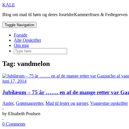
Skip
KALE
to
Blog om mad til børn og deres forældreKammerfruen & Fedtegreven |
content
Toggle Navigation
Forside
Alle Opskrifter
Om mig
Tag:
vandmelon
juni 17, 2014
Jubilæum – 75 år ……. en af de mange retter var G
Andet
,
Grøntsagsretter
,
Mad til fester og gæster
,
Vuggestue opskrifter
-
by
Elisabeth Poulsen
-
0 Comments