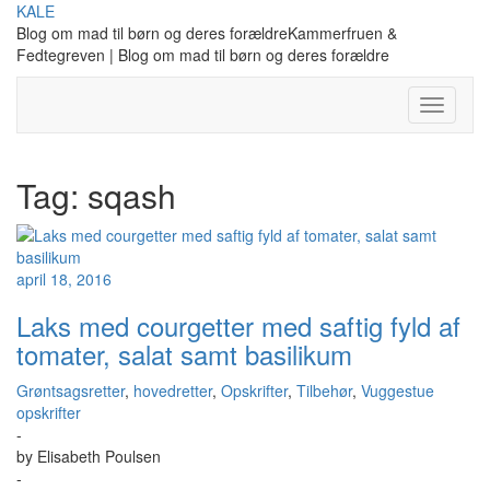
Skip
KALE
to
Blog om mad til børn og deres forældreKammerfruen &
content
Fedtegreven | Blog om mad til børn og deres forældre
Toggle
Navigati
Tag:
sqash
april 18, 2016
Laks med courgetter med saftig fyld af
tomater, salat samt basilikum
Grøntsagsretter
,
hovedretter
,
Opskrifter
,
Tilbehør
,
Vuggestue
opskrifter
-
by
Elisabeth Poulsen
-