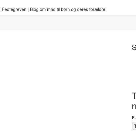
 Fedtegreven | Blog om mad til børn og deres forældre
S
T
E