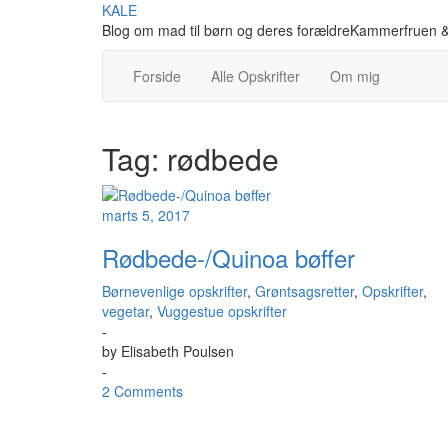
Skip
KALE
to
Blog om mad til børn og deres forældreKammerfruen &
content
Forside
Alle Opskrifter
Om mig
Tag:
rødbede
marts 5, 2017
Rødbede-/Quinoa bøffer
Børnevenlige opskrifter
,
Grøntsagsretter
,
Opskrifter
,
vegetar
,
Vuggestue opskrifter
-
by
Elisabeth Poulsen
-
2 Comments