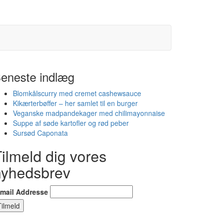
eneste indlæg
Blomkålscurry med cremet cashewsauce
Kikærterbøffer – her samlet til en burger
Veganske madpandekager med chilimayonnaise
Suppe af søde kartofler og rød peber
Sursød Caponata
ilmeld dig vores
nyhedsbrev
-mail Addresse