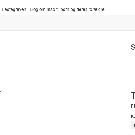
 Fedtegreven | Blog om mad til børn og deres forældre
S
r
T
E