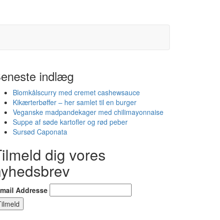
eneste indlæg
Blomkålscurry med cremet cashewsauce
Kikærterbøffer – her samlet til en burger
Veganske madpandekager med chilimayonnaise
Suppe af søde kartofler og rød peber
Sursød Caponata
ilmeld dig vores
nyhedsbrev
-mail Addresse