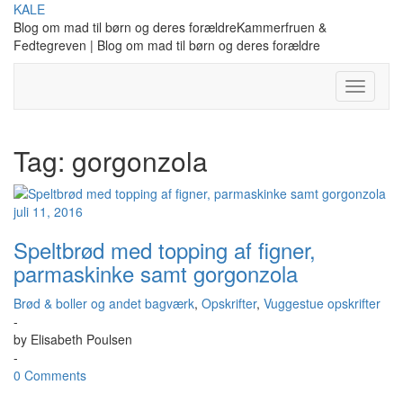
Skip
KALE
to
Blog om mad til børn og deres forældreKammerfruen &
content
Fedtegreven | Blog om mad til børn og deres forældre
Toggle
Navigati
Tag:
gorgonzola
juli 11, 2016
Speltbrød med topping af figner,
parmaskinke samt gorgonzola
Brød & boller og andet bagværk
,
Opskrifter
,
Vuggestue opskrifter
-
by
Elisabeth Poulsen
-
0 Comments