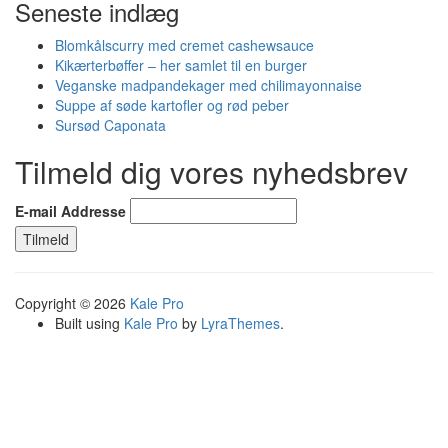
Seneste indlæg
Blomkålscurry med cremet cashewsauce
Kikærterbøffer – her samlet til en burger
Veganske madpandekager med chilimayonnaise
Suppe af søde kartofler og rød peber
Sursød Caponata
Tilmeld dig vores nyhedsbrev
E-mail Addresse
Copyright © 2026
Kale Pro
Built using
Kale Pro
by
LyraThemes
.