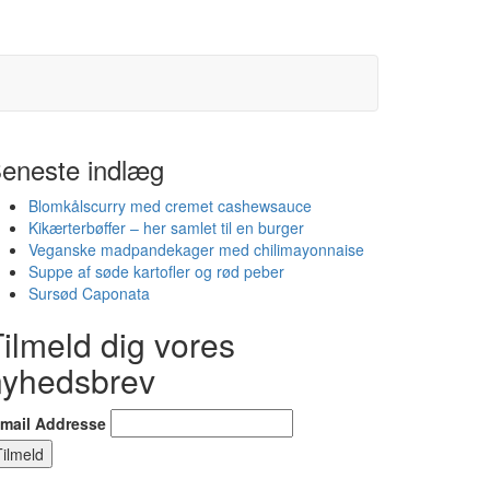
eneste indlæg
Blomkålscurry med cremet cashewsauce
Kikærterbøffer – her samlet til en burger
Veganske madpandekager med chilimayonnaise
Suppe af søde kartofler og rød peber
Sursød Caponata
ilmeld dig vores
nyhedsbrev
-mail Addresse