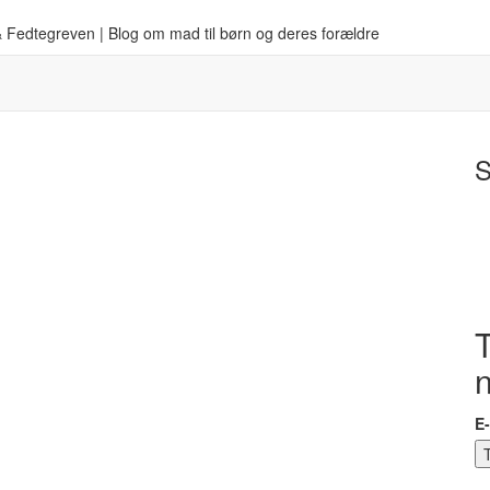
 Fedtegreven | Blog om mad til børn og deres forældre
S
T
E