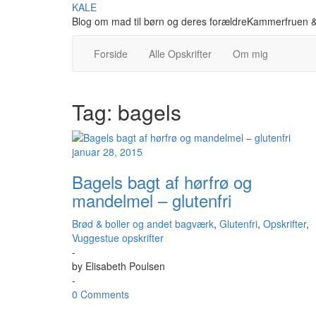
Skip
KALE
to
Blog om mad til børn og deres forældreKammerfruen &
content
Forside
Alle Opskrifter
Om mig
Tag:
bagels
januar 28, 2015
Bagels bagt af hørfrø og
mandelmel – glutenfri
Brød & boller og andet bagværk
,
Glutenfri
,
Opskrifter
,
Vuggestue opskrifter
-
by
Elisabeth Poulsen
-
0 Comments