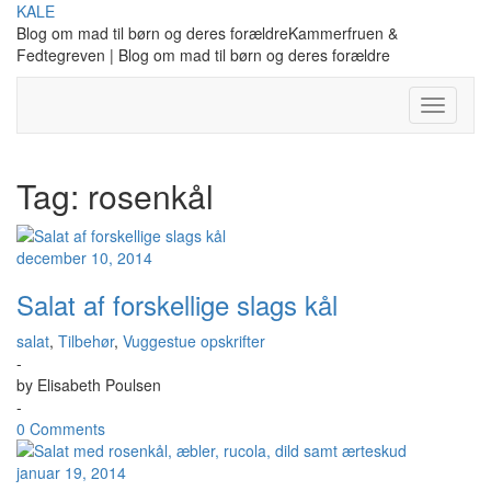
Skip
KALE
to
Blog om mad til børn og deres forældreKammerfruen &
content
Fedtegreven | Blog om mad til børn og deres forældre
Toggle
Navigati
Tag:
rosenkål
december 10, 2014
Salat af forskellige slags kål
salat
,
Tilbehør
,
Vuggestue opskrifter
-
by
Elisabeth Poulsen
-
0 Comments
januar 19, 2014