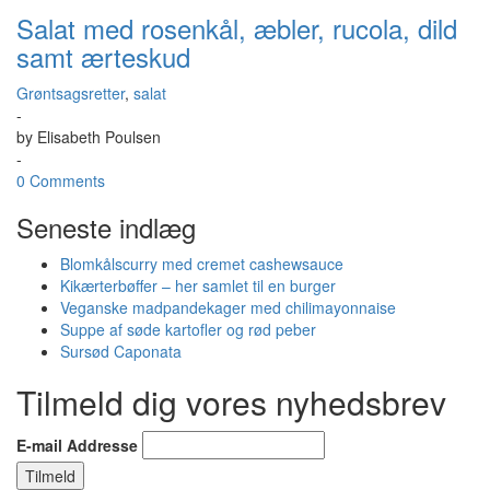
Salat med rosenkål, æbler, rucola, dild
samt ærteskud
Grøntsagsretter
,
salat
-
by
Elisabeth Poulsen
-
0 Comments
Seneste indlæg
Blomkålscurry med cremet cashewsauce
Kikærterbøffer – her samlet til en burger
Veganske madpandekager med chilimayonnaise
Suppe af søde kartofler og rød peber
Sursød Caponata
Tilmeld dig vores nyhedsbrev
E-mail Addresse