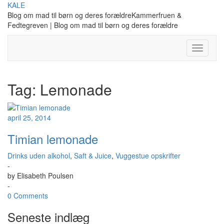
Skip
KALE
to
Blog om mad til børn og deres forældreKammerfruen &
content
Fedtegreven | Blog om mad til børn og deres forældre
Toggle
Navigati
Tag:
Lemonade
april 25, 2014
Timian lemonade
Drinks uden alkohol
,
Saft & Juice
,
Vuggestue opskrifter
-
by
Elisabeth Poulsen
-
0 Comments
Seneste indlæg