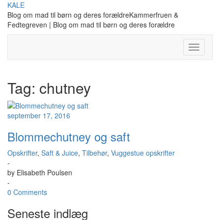
Skip
KALE
to
Blog om mad til børn og deres forældreKammerfruen &
content
Fedtegreven | Blog om mad til børn og deres forældre
Toggle
Navigati
Tag:
chutney
september 17, 2016
Blommechutney og saft
Opskrifter
,
Saft & Juice
,
Tilbehør
,
Vuggestue opskrifter
-
by
Elisabeth Poulsen
-
0 Comments
Seneste indlæg